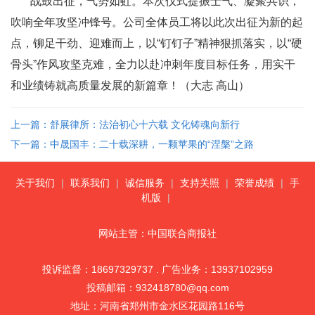
战鼓出征，气势如虹。本次仪式提振士气、凝聚共识，
吹响全年攻坚冲锋号。公司全体员工将以此次出征为新的起
点，铆足干劲、迎难而上，以“钉钉子”精神狠抓落实，以“硬
骨头”作风攻坚克难，全力以赴冲刺年度目标任务，用实干
和业绩铸就高质量发展的新篇章！（大志 高山）
上一篇：舒展律所：法治初心十六载 文化铸魂向新行
下一篇：中晟国丰：二十载深耕，一颗苹果的“涅槃”之路
关于我们
|
联系我们
|
诚信服务
|
支持关照
|
荣誉成绩
|
手
机版
|
网站主管：中国联合商报社
投诉监督：18697329737 . 广告业务：13937102959
投稿邮箱：932418780@qq.com
地址：河南省郑州市金水区花园路116号