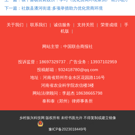
经济发展
下一篇：社旗县潘河街道:多项举措助力优化营商环境
关于我们
|
联系我们
|
诚信服务
|
支持关照
|
荣誉成绩
|
手
机版
|
网站主管：中国联合商报社
投诉监督：18697329737 . 广告业务：13937102959
投稿邮箱：932418780@qq.com
地址：河南省郑州市金水区花园路116号
河南省农业科学院农信楼3楼
网站法律顾问：李超杰 18638665798
泰和泰（郑州）律师事务所
乡村振兴科技网 版权所有 未经书面允许 不得复制或建立镜像
豫公网安备41010402002985号
豫ICP备2023018449号