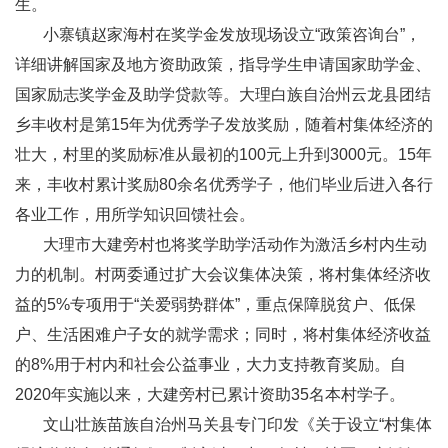
生。
小寨镇赵家海村在奖学金发放现场设立“政策咨询台”，
详细讲解国家及地方资助政策，指导学生申请国家助学金、
国家励志奖学金及助学贷款等。大理白族自治州云龙县团结
乡丰收村是第15年为优秀学子发放奖励，随着村集体经济的
壮大，村里的奖励标准从最初的100元上升到3000元。15年
来，丰收村累计奖励80余名优秀学子，他们毕业后进入各行
各业工作，用所学知识回馈社会。
大理市大建旁村也将奖学助学活动作为激活乡村内生动
力的机制。村两委通过扩大会议集体决策，将村集体经济收
益的5%专项用于“关爱弱势群体”，重点保障脱贫户、低保
户、生活困难户子女的就学需求；同时，将村集体经济收益
的8%用于村内和社会公益事业，大力支持教育奖励。自
2020年实施以来，大建旁村已累计资助35名本村学子。
文山壮族苗族自治州马关县专门印发《关于设立“村集体