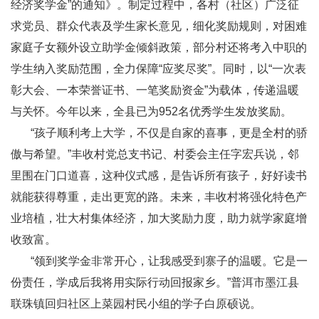
经济奖学金”的通知》。制定过程中，各村（社区）广泛征
求党员、群众代表及学生家长意见，细化奖励规则，对困难
家庭子女额外设立助学金倾斜政策，部分村还将考入中职的
学生纳入奖励范围，全力保障“应奖尽奖”。同时，以“一次表
彰大会、一本荣誉证书、一笔奖励资金”为载体，传递温暖
与关怀。今年以来，全县已为952名优秀学生发放奖励。
“孩子顺利考上大学，不仅是自家的喜事，更是全村的骄
傲与希望。”丰收村党总支书记、村委会主任字宏兵说，邻
里围在门口道喜，这种仪式感，是告诉所有孩子，好好读书
就能获得尊重，走出更宽的路。未来，丰收村将强化特色产
业培植，壮大村集体经济，加大奖励力度，助力就学家庭增
收致富。
“领到奖学金非常开心，让我感受到寨子的温暖。它是一
份责任，学成后我将用实际行动回报家乡。”普洱市墨江县
联珠镇回归社区上菜园村民小组的学子白原硕说。