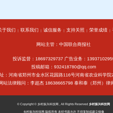
关于我们
联系我们
诚信服务
支持关照
荣誉成绩
|
|
|
|
|
网站主管：中国联合商报社
投诉监督：18697329737 广告业务：1393710295
投稿邮箱：932418780@qq.com
址：河南省郑州市金水区花园路116号河南省农业科学院
网站法律顾问：李超杰 18638665798 泰和泰（郑州）
© Copyright © 乡村振兴科技网 , All Rights Reserved
乡村振兴科技网
乡村振兴科技网 版权所有 未经书面允许 不得复制或建立镜像