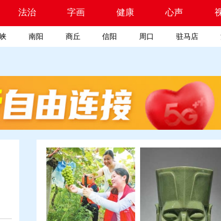
索
法治
字画
健康
心声
峡
南阳
商丘
信阳
周口
驻马店