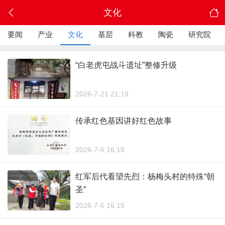
文化
要闻
产业
文化
基层
科教
陶瓷
研究院
“白老虎屯战斗遗址”整修升级
2026-7-21 21:19
传承红色基因讲好红色故事
2026-7-6 16:15
红军后代看望先烈：杨梅头村的特殊“朝
圣”
2026-7-6 16:15