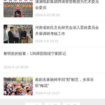
潇湘电影集团聘请曾莹教授为艺术委员
会委员
2026-5-23 08:05
河南省姓氏文化研究会深入晋姓委员会
开展调研考核工作
2026-5-9 10:23
黎明前的较量：136师邵阳绥宁剿匪记
2026-4-16 08:09
曲剧名家杨帅学回“郏”献艺，乡亲乐
听“梅花”
2026-4-14 13:57