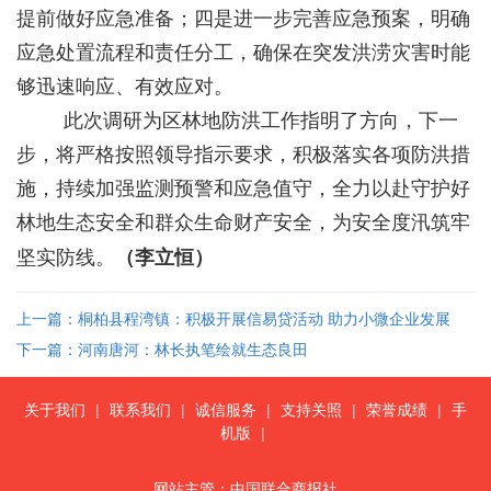
提前做好应急准备；四是进一步完善应急预案，明确
应急处置流程和责任分工，确保在突发洪涝灾害时能
够迅速响应、有效应对。
此次调研为区林地防洪工作指明了方向，下一
步，将严格按照领导指示要求，积极落实各项防洪措
施，持续加强监测预警和应急值守，全力以赴守护好
林地生态安全和群众生命财产安全，为安全度汛筑牢
坚实防线。
（李立恒）
上一篇：桐柏县程湾镇：积极开展信易贷活动 助力小微企业发展
下一篇：河南唐河：林长执笔绘就生态良田
关于我们
|
联系我们
|
诚信服务
|
支持关照
|
荣誉成绩
|
手
机版
|
网站主管：中国联合商报社