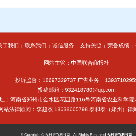
关于我们
联系我们
诚信服务
支持关照
荣誉成绩
|
|
|
|
|
网站主管：中国联合商报社
投诉监督：18697329737 广告业务：1393710295
投稿邮箱：932418780@qq.com
址：河南省郑州市金水区花园路116号河南省农业科学院
网站法律顾问：李超杰 18638665798 泰和泰（郑州）
© Copyright © 乡村振兴科技网 , All Rights Reserved
乡村振兴科技网