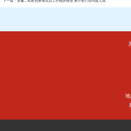
下一篇：
安徽二轮延包整省试点工作稳步推进 累计签订合同超九成
地