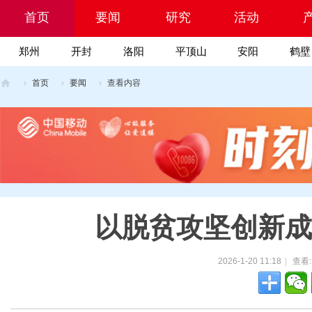
首页
要闻
研究
活动
郑州
开封
洛阳
平顶山
安阳
鹤壁
Portal
院
›
首页
›
要闻
›
查看内容
乡
村
振
兴
科
技
以脱贫攻坚创新成
网
2026-1-20 11:18
|
查看