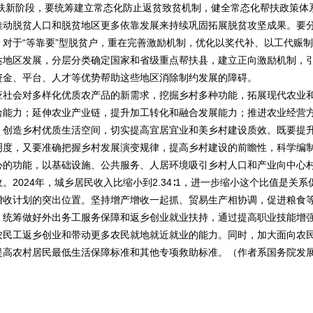
帮扶新阶段，要统筹建立常态化防止返贫致贫机制，健全常态化帮扶政策体
推动脱贫人口和脱贫地区更多依靠发展来持续巩固拓展脱贫攻坚成果。要
对于“等靠要”型脱贫户，重在完善激励机制，优化以奖代补、以工代赈制
达地区发展，分层分类确定国家和省级重点帮扶县，建立正向激励机制，
资金、平台、人才等优势帮助这些地区消除制约发展的障碍。
社会对多样化优质农产品的新需求，挖掘乡村多种功能，拓展现代农业
给能力；延伸农业产业链，提升加工转化和融合发展能力；推进农业经营
，创造乡村优质生活空间，切实提高宜居宜业和美乡村建设质效。既要提
明度，又要准确把握乡村发展演变规律，提高乡村建设的前瞻性，科学编
心的功能，以基础设施、公共服务、人居环境吸引乡村人口和产业向中心
024年，城乡居民收入比缩小到2.34∶1，进一步缩小这个比值是关系
增收计划的突出位置。坚持增产增收一起抓、贸易生产相协调，促进粮食
。统筹做好外出务工服务保障和返乡创业就业扶持，通过提高职业技能增
农民工返乡创业和带动更多农民就地就近就业的能力。同时，加大面向农
提高农村居民最低生活保障标准和其他专项救助标准。（作者系国务院发