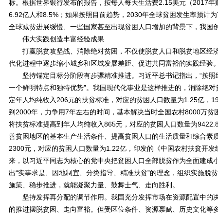
标。根据世界银行发布的报告，按每人每天生活费2.15美元（2017
6.92亿人和8.5%；如果按照目前趋势，2030年全球贫困发生率预
全球减贫进展缓慢、一些国家甚至出现贫困人口增加的背景下，我国
伟大实践创造丰富经验成果
打赢脱贫攻坚战、消除绝对贫困，不仅使脱贫人口和脱贫地区经济
代化进程中逐步缩小城乡和区域发展差距、促进共同富裕的实践经验
坚持锚定目标分阶段有步骤精准推进。习近平总书记指出，“按照经
一个鲜明特点和独特优势”。我国现代化事业是这样推进的，消除绝对
定年人均纯收入206元的扶贫标准，对应的贫困人口数量为1.25亿，19
到2000年，力争用7年左右的时间，基本解决当时全国农村8000万
将扶贫标准提高到年人均纯收入865元，对应的贫困人口数量为9422.
善贫困地区的基本生产生活条件、提高贫困人口的生活质量和综合素质
2300元，对应的贫困人口数量为1.22亿，印发的《中国农村扶贫开发
来，以习近平同志为核心的党中央把贫困人口全部脱贫作为全面建成
出“实事求是、因地制宜、分类指导、精准扶贫”的理念，组织实施脱
施策、稳步推进，就能凝聚力量、鼓舞士气、走向胜利。
坚持发挥再分配的调节作用。我国充分发挥市场在资源配置中的决
的推进摆脱贫困、走向富裕。但受区位条件、资源禀赋、历史文化等