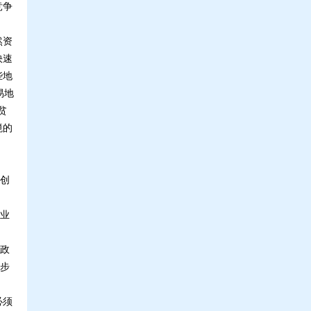
竞争
然资
快速
些地
易地
贫
境的
创
业
政
逐步
必须