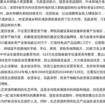
需要从外部输入资源要素，为其提供助力。脱贫攻坚战期间，中央和地方各
1亿元；东部9省市共向扶贫协作地区投入财政援助和社会帮扶资金1005亿
期内，纵向和横向财政转移支付、信贷投放、社会捐赠资金投入继续加力，
大力度的投入，对促进城乡和区域协调发展发挥了巨大作用。实践表明，只
贫困这样的大事。
更好发展，不仅需注重投资于物，帮助其建设基础设施和发展产业项目
在投资于物方面，积极推进贫困地区建设交通运输网络，努力改善水利基
计建成各类产业基地超过30万个，打造特色农产品品牌1.2万个。过渡期
面，持续提升贫困地区学校、学位、师资、资助等保障能力，20多万名义
高中毕业生接受职业教育培训、514万名贫困家庭学生接受高等教育，重点
康扶贫作为脱贫攻坚重要举措，防止因病致贫返贫；大力推进就业扶贫，
龙头企业吸纳、返乡创业带动、扶贫公益性岗位安置等形式，支持有劳动
从2012年每人每年2068元提高到2024年的7128元。注重实行扶
顽强意志摆脱贫困、改变命运。实践表明，投资于物能为改变落后面貌创
成增效。
态资源和脆弱的生态环境。这是走传统发展路径的风险和挑战，但也是
贫一批”成为精准帮扶的重要举措。脱贫攻坚战期间，持续增加重点生态功
转为护林员等生态保护人员。同时，生态资源利用和生态产品溢价成为贫