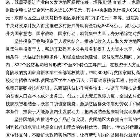
来，既需要促进产业向欠发达地区梯度转移，增强其“造血”能力，也
财政专项扶贫资金累计投入近1.6万亿元，其中中央财政累计投入660
元；东部地区企业赴扶贫协作地区累计投资1万多亿元；等等。过渡
中央财政累计投入衔接推进乡村振兴补助资金就达8505亿元。如此
升为国家意志、国家战略、国家行动，就能集中力量，办好消除绝对
坚持投资于物和投资于人紧密结合。推动低收入人口和欠发达地区
且需注重投资于人，帮助其获得基本公共服务和提升人力资本水平。
施条件，大幅提升用电条件，加强通信设施建设。脱贫攻坚战期间，累
内，832个脱贫县均培育形成2个至3个特色主导产业。在投资于人方
育阶段的贫困家庭辍学学生全部返校就读，帮助800多万贫困家庭初
校定向招收农村和贫困地区学生70多万人；开展健康扶贫工程，把健
免费开展职业技能培训、东西部扶贫协作劳务输出、扶贫车间和扶贫
的贫困人口在本地或外出务工、创业；加大兜底保障力度，全国农村低保标准
扶志扶智相结合，既富口袋也富脑袋，激励贫困群众依靠勤劳双手和
本条件，投资于人能激发内生发展动力，把两者结合起来就能实现集
坚持因地制宜推进生态产品价值实现。贫困地区大多拥有丰富的生
制宜践行绿水青山就是金山银山理念的独特优势。因此，“生态补偿脱
区转移支付，不断扩大政策实施范围，让有劳动能力的贫困群众就地