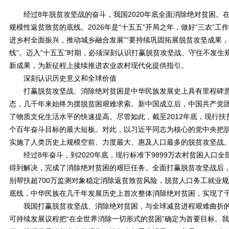
经过8年脱贫攻坚战的奋斗，我国2020年底全面消除绝对贫困。在
规模性返贫致贫的底线。2026年是“十五五”开局之年，做好“三农”
进乡村全面振兴，推动城乡融合发展”“要持续巩固拓展脱贫攻坚成果
线”。迈入“十五五”时期，必须深刻认识打赢脱贫攻坚战、守住不发
新成果，为新征程上接续推进农业农村现代化提供指引。
深刻认识历史意义和全球价值
打赢脱贫攻坚战、消除绝对贫困是中华民族发展史上具有里程碑意
态，几千年来始终为摆脱贫困艰难求索。新中国成立后，中国共产党
了物质文化生活水平的快速提高。尽管如此，截至2012年底，现行扶贫
个百年奋斗目标的最大短板。对此，以习近平同志为核心的党中央把
实施了人类历史上规模空前、力度最大、惠及人口最多的脱贫攻坚战
经过8年奋斗，到2020年底，现行标准下9899万农村贫困人口全部
得到解决，完成了消除绝对贫困的艰巨任务。全面打赢脱贫攻坚战后，
别帮扶超700万监测对象稳定消除返贫致贫风险，脱贫人口务工就业规
底线，中华民族在几千年发展历史上首次整体消除绝对贫困，实现了
我国打赢脱贫攻坚战、消除绝对贫困，与全球减贫进程艰难曲折的态势形
可持续发展议程把“在全世界消除一切形式的贫困”确定为首要目标。我