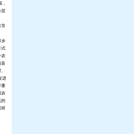
系，
分层
引导
和乡
方式
升农
制县
村、
促进
等重
强农
民的
展研