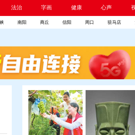
索
法治
字画
健康
心声
峡
南阳
商丘
信阳
周口
驻马店