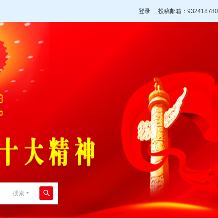
登录
投稿邮箱：932418780
搜索
搜