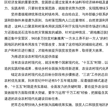
区经济发展的重要优势。贫困群众通过发展木本油料等经济林种植及
力。实践表明，只要转变发展思路，就能变劣势为优势，实现既增绿
坚持遵循规律统筹优化村镇布局。在自给自足、与外部极少联系的
源和防御外来侵袭为原则。当村落范围内人口总量增长，自然资源利
推进，这种人口聚居和村落布局状况既不利于实现与外部市场进行商
方还面临泥石流等自然灾害频发的威胁。针对这种情况，“易地搬迁脱贫
搬迁集中安置区，960多万扶贫对象搬离“一方水土养不好一方人”
困地区的村落布局发生了明显改变，加速了这些地区的城镇化进程。
农户和村庄进行搬迁，才能有效提升脱贫攻坚效率，取得更大效果。
为推进农业农村现代化提供借鉴
没有农业农村现代化，就没有整个国家现代化。“十五五”时期，以
造的实践经验成果，推动乡村全面振兴取得新进展、农业农村现代化
锚定农业农村现代化总目标分阶段有步骤推进。“三农”工作的总目
农村优先发展。到本世纪中叶还有5个五年规划期，应遵循阶梯式递
务。“十五五”时期是夯实基础、全面发力的关键时期，要在提升农业
策效能等方面取得重大突破。要学习运用“千万工程”经验，把握蕴含其
递进的农业农村现代化建设目标任务。
把常态化帮扶纳入乡村振兴战略统筹实施。脱贫人口和脱贫地区的