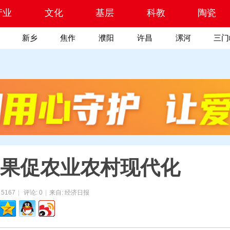
产业
文化
基层
科教
陶瓷
新乡
焦作
濮阳
许昌
漯河
三门
果促农业农村现代化
:
5167
|
评论: 0
|
来自: 经济日报