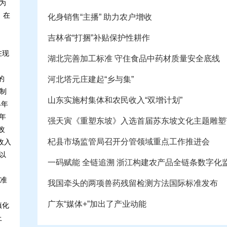
为
。在
化身销售“主播” 助力农户增收
吉林省“打捆”补贴保护性耕作
在现
湖北完善加工标准 守住食品中药材质量安全底线
的
河北塔元庄建起“乡与集”
制
山东实施村集体和农民收入“双增计划”
4年
年
强天寅《重塑东坡》入选首届苏东坡文化主题雕塑
改
杞县市场监管局召开分管领域重点工作推进会
收入
以
一码赋能 全链追溯 浙江构建农产品全链条数字化
准
我国牵头的两项兽药残留检测方法国际标准发布
广东“媒体+”加出了产业动能
镇化
上