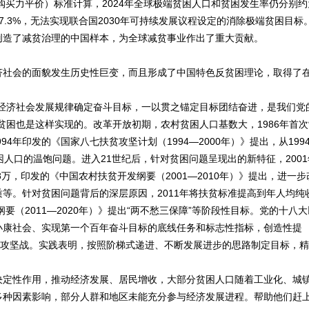
年购买力平价）标准计算，2024年全球极端贫困人口和贫困发生率仍分别约
计为7.3%，无法实现联合国2030年可持续发展议程设定的消除极端贫困目标
创造了减贫治理的中国样本，为全球减贫事业作出了重大贡献。
社会的面貌发生历史性巨变，而且形成了中国特色反贫困理论，取得了
。
济社会发展规律确定奋斗目标，一以贯之锚定目标团结奋进，是我们党
贫困也是这样实现的。改革开放初期，农村贫困人口基数大，1986年首次
94年印发的《国家八七扶贫攻坚计划（1994—2000年）》提出，从199
贫困人口的温饱问题。进入21世纪后，针对贫困问题呈现出的新特征，2001
8万，印发的《中国农村扶贫开发纲要（2001—2010年）》提出，进一步
等。针对贫困问题背后的深层原因，2011年将扶贫标准提高到年人均纯
纲要（2011—2020年）》提出“两不愁三保障”等阶段性目标。党的十八大
小康社会、实现第一个百年奋斗目标的底线任务和标志性指标，创造性提
贫攻坚战。实践表明，按照阶梯式递进、不断发展进步的思路制定目标，精
定性作用，推动经济发展、居民增收，大部分贫困人口随着工业化、城
多种因素影响，部分人群和地区未能充分参与经济发展进程。帮助他们赶