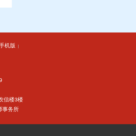
手机版
|
9
农信楼3楼
律师事务所