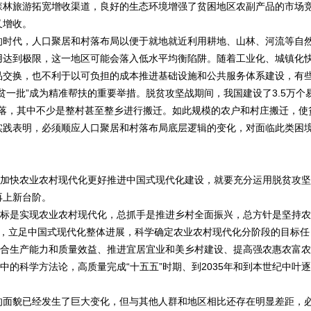
森林旅游拓宽增收渠道，良好的生态环境增强了贫困地区农副产品的市场
又增收。
时代，人口聚居和村落布局以便于就地就近利用耕地、山林、河流等自
用达到极限，这一地区可能会落入低水平均衡陷阱。随着工业化、城镇化
品交换，也不利于以可负担的成本推进基础设施和公共服务体系建设，有
一批”成为精准帮扶的重要举措。脱贫攻坚战期间，我国建设了3.5万个
的村落，其中不少是整村甚至整乡进行搬迁。如此规模的农户和村庄搬迁，使
实践表明，必须顺应人口聚居和村落布局底层逻辑的变化，对面临此类困
加快农业农村现代化更好推进中国式现代化建设，就要充分运用脱贫攻坚
再上新台阶。
标是实现农业农村现代化，总抓手是推进乡村全面振兴，总方针是坚持农
进，立足中国式现代化整体进展，科学确定农业农村现代化分阶段的目标任
综合生产能力和质量效益、推进宜居宜业和美乡村建设、提高强农惠农富农
中的科学方法论，高质量完成“十五五”时期、到2035年和到本世纪中叶
面貌已经发生了巨大变化，但与其他人群和地区相比还存在明显差距，