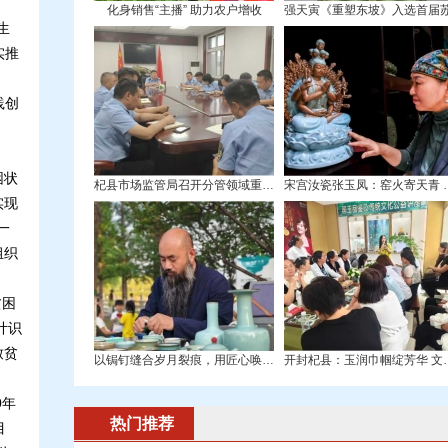
化身销售“主播” 助力农户增收
生
实推
践创
困状
杞县市场监管局召开分管领域重点工作推进会
宋宫汝瓷张玉凤
实现
一
组织
贫困
计识
致贫
以锔钉缝合岁月裂痕，用匠心唤醒残缺之美—
开封杞县：玉润巾
0年
热门推荐
目