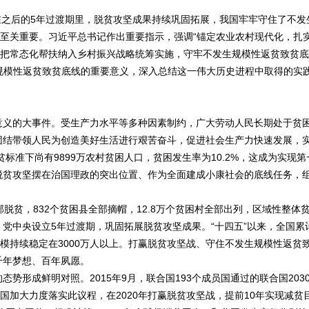
之后的5年过渡期里，脱贫攻坚成果持续巩固拓展，我国牢牢守住了不发
工作至关重要。习近平总书记作出重要指示，强调“锚定农业农村现代化，扎
，把常态化帮扶纳入乡村振兴战略统筹实施，守牢不发生规模性返贫致贫底
生规模性返贫致贫底线的重要意义，深入总结这一伟大历史进程中取得的实
义的大事件。受生产力水平等多种因素制约，广大劳动人民长期处于贫
团结带领人民为创造美好生活进行艰苦奋斗，促进社会生产力快速发展，
标准下尚有9899万农村贫困人口，贫困发生率为10.2%，这成为实现第
脱贫攻坚摆在治国理政的突出位置、作为全面建成小康社会的底线任务，
。
脱贫，832个贫困县全部摘帽，12.8万个贫困村全部出列，区域性整体
党中央设立5年过渡期，巩固拓展脱贫攻坚成果。“十四五”以来，全国累
模持续稳定在3000万人以上。打赢脱贫攻坚战、守住不发生规模性返贫
千年梦想、百年夙愿。
成鲜明对照。2015年9月，联合国193个成员国通过的联合国203
国加大力度落实此议程，在2020年打赢脱贫攻坚战，提前10年实现减贫