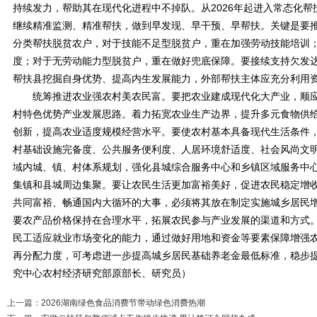
持续发力，帮助其在现代化进程中不掉队。从2026年起进入常态化
继续精准监测、精准帮扶，做到早发现、早干预、早帮扶。关键是要
分类帮扶脱贫农户，对于技能不足型脱贫户，重在加强劳动技能培训；
度；对于无劳动能力型脱贫户，重在做好兜底保障。要接续支持欠发
帮扶县挖掘自身优势、提高内生发展能力，外部帮扶主体应充分利用
统筹推进农业强农村美农民富。要把农业建成现代化大产业，顺应
村特色优势产业发展思路。着力拓宽农业生产边界，提升多元食物供
创新，提高农业适度规模经营水平。要使农村基本具备现代生活条件
村基础设施完备度、公共服务便利度、人居环境舒适度、社会风尚文
域内城、镇、村体系规划，强化县城综合服务中心和乡镇区域服务中
集镇和县城周边集聚。要让农民生活更加富裕美好，促进农民稳定增收。2
共同富裕、畅通国内大循环的大事，必须将其放在制定实施城乡居民
要农产品价格保持在合理水平，拓展农民参与产业发展的渠道和方式
民工适应就业市场变化的能力，通过做好用地和资金等要素保障增强
再分配力度，可考虑进一步提高城乡居民基础养老金最低标准，稳步
究中心农村经济研究部原部长、研究员）
上一篇：
2026湖南绿色食品消费节带动绿色消费热潮