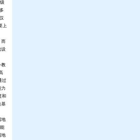
级
多
仅
要上
，而
础设
务教
高
通过
能力
贫和
造基
因地
能
困地