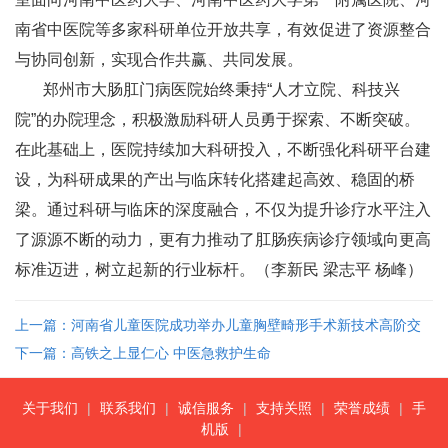
南省中医院等多家科研单位开放共享，有效促进了资源整合
与协同创新，实现合作共赢、共同发展。
郑州市大肠肛门病医院始终秉持“人才立院、科技兴
院”的办院理念，积极激励科研人员勇于探索、不断突破。
在此基础上，医院持续加大科研投入，不断强化科研平台建
设，为科研成果的产出与临床转化搭建起高效、稳固的桥
梁。通过科研与临床的深度融合，不仅为提升诊疗水平注入
了源源不断的动力，更有力推动了肛肠疾病诊疗领域向更高
标准迈进，树立起新的行业标杆。（李新民 梁志平 杨峰）
上一篇：河南省儿童医院成功举办儿童胸壁畸形手术新技术高阶交
流会
下一篇：高铁之上显仁心 中医急救护生命
关于我们
|
联系我们
|
诚信服务
|
支持关照
|
荣誉成绩
|
手
机版
|