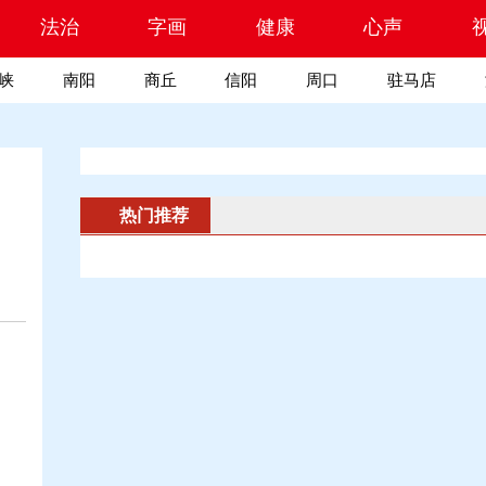
索
法治
字画
健康
心声
峡
南阳
商丘
信阳
周口
驻马店
热门推荐