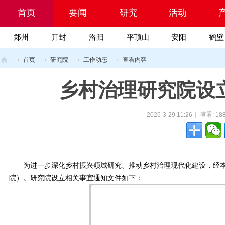
首页
要闻
研究
活动
郑州
开封
洛阳
平顶山
安阳
鹤壁
Portal
院
›
首页
›
研究院
›
工作动态
›
查看内容
乡
乡村治理研究院设
村
振
2026-3-29 11:26
|
查看:
18
兴
科
技
网
为进一步深化乡村振兴领域研究、推动乡村治理现代化建设，经本
院）。研究院设立相关事宜通知文件如下：