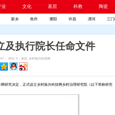
产业
文化
基层
科教
陶瓷
新乡
焦作
濮阳
许昌
漯河
三门
立及执行院长任命文件
847
|
评论: 0
|
来自: 乡村振兴科技网
网研究决定，正式设立乡村振兴科技网乡村治理研究院（以下简称研究