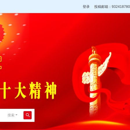
登录
投稿邮箱：932418780
搜索
搜