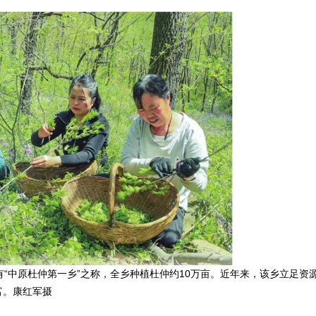
中原杜仲第一乡”之称，全乡种植杜仲约10万亩。近年来，该乡立足资
富。康红军摄