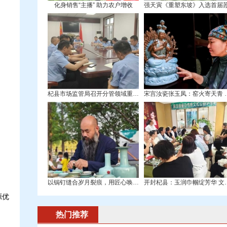
化身销售“主播” 助力农户增收
杞县市场监管局召开分管领域重点工作推进会
宋宫汝瓷张玉凤
以锔钉缝合岁月裂痕，用匠心唤醒残缺之美—
开封杞县：玉润巾
源优
热门推荐