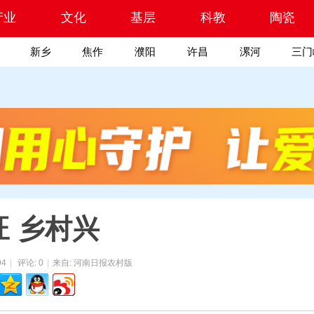
产业
文化
基层
科教
陶瓷
新乡
焦作
濮阳
许昌
漯河
三门
旺 乡村兴
94
|
评论: 0
|
来自: 河南日报农村版