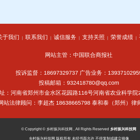
关于我们
联系我们
诚信服务
支持关照
荣誉成绩
|
|
|
|
|
网站主管：中国联合商报社
投诉监督：18697329737 广告业务：1393710295
投稿邮箱：932418780@qq.com
址：河南省郑州市金水区花园路116号河南省农业科学院
网站法律顾问：李超杰 18638665798 泰和泰（郑州）
© Copyright © 乡村振兴科技网 , All Rights Reserved
乡村振兴科技网
乡村振兴科技网 版权所有 未经书面允许 不得复制或建立镜像