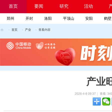
首页
要闻
研究
活动
郑州
开封
洛阳
平顶山
安阳
鹤壁
Portal
院
›
首页
›
产业
›
查看内容
乡
村
振
兴
科
技
产业
网
2026-4-8 09:37
|
查看:
34