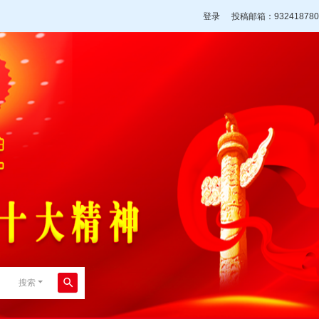
登录
投稿邮箱：932418780
搜索
搜