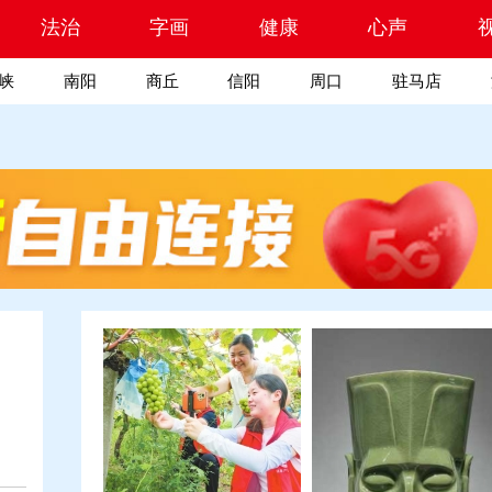
索
法治
字画
健康
心声
峡
南阳
商丘
信阳
周口
驻马店