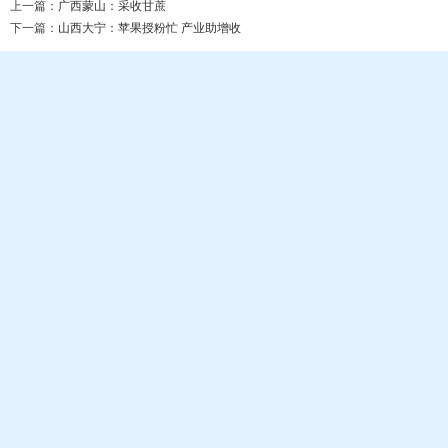
上一篇：
广西蒙山：采收甘蔗
下一篇：
山西大宁：苹果授粉忙 产业助增收