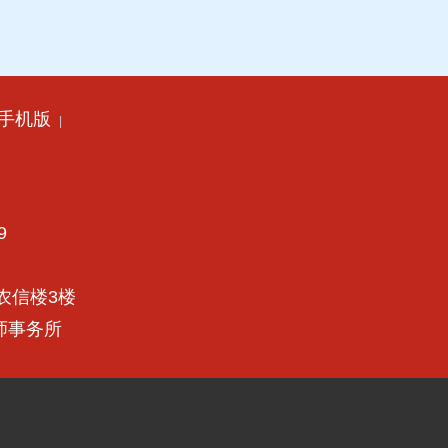
手机版
|
9
农信楼3楼
律师事务所