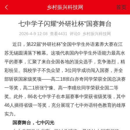
乡村振兴科技网
首页
七中学子闪耀“外研社杯”国赛舞台
2026-4-9 12:08
查看4431
评论0
乡村振兴科技网
近日，第22届“外研社杯”全国中学生外语素养大赛在江
苏无锡圆满落下帷幕。这项代表国内中学生外语能力最高水
平的赛事，汇聚了来自全国各地的顶尖选手，竞争激烈，精
彩纷呈。我校学子不负众望，3位同学成功闯入国赛，并全
部斩获国家级奖项——高二18班白亦奇同学荣获全国总决赛
一等奖，高二1班张宁豫、高一李瞳欣同学荣获全国二等
奖。此外，86名七中学子在本届赛事中荣获省级奖项，其中
46人摘得省级一等奖，充分展现了七中外语特色教育的雄厚
实力。
国赛舞台，七中闪光