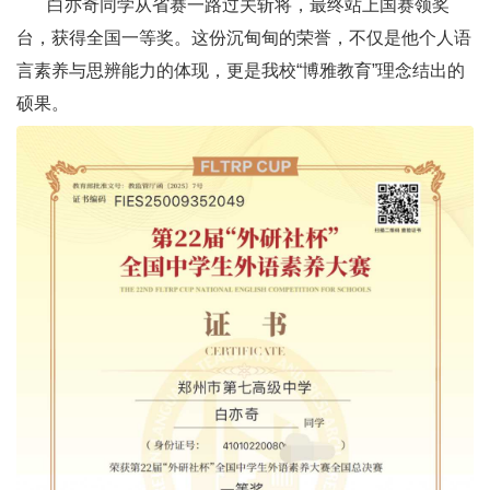
白亦奇同学从省赛一路过关斩将，最终站上国赛领奖
台，获得全国一等奖。这份沉甸甸的荣誉，不仅是他个人语
言素养与思辨能力的体现，更是我校“博雅教育”理念结出的
硕果。