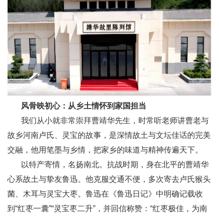
风骨映初心：从乡土情怀到家国担当
我们从小就非常崇拜曹靖华先生，时常听老师讲曹老与
故乡河南卢氏、灵宝的故事，是深情故土与文坛佳话的完美
交融，他用笔墨与乡情，把家乡的味道与精神传遍天下。
以特产寄情，名扬南北。抗战时期，身在北平的曹靖华
心系故土与挚友鲁迅。他克服交通不便，多次寄去卢氏猴头
菌、木耳与灵宝大枣。鲁迅在《鲁迅日记》中明确记载收
到“红枣一囊”“灵宝枣二升”，并回信称赞：“红枣极佳，为南