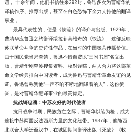
谊 。十余年间，他们书信往来292封，鲁迅多次为曹靖华的
译稿作序、推荐出版，甚至在白色恐怖下全力支持他的翻译
事业 。
最具代表性的，便是《铁流》的译介与出版。1929年，
曹靖华应鲁迅之约翻译绥拉菲莫维奇的《铁流》，这部反映
苏联革命斗争的史诗性作品，在当时的中国极具传播价值。
由于国民党当局查禁，鲁迅不惜自费以“三闲书屋”名义出
版，曹靖华则奔波搜集资料、校对译稿，两人合力将这部革
命文学经典推向中国读者，成为鲁迅与曹靖华革命友谊的见
证。鲁迅曾称赞他“一声不响不断地翻译着的人”，这份赞
誉，是对曹靖华翻译事业的最高肯定。
抗战铸忠魂：中苏友好的时代使者
抗日战争时期，民族危亡之际，曹靖华以笔为枪，成为
连接中苏两国反法西斯力量的文化纽带。1937年，他随西
北联合大学迁至汉中，在城固期间翻译出版《死敌》《牧