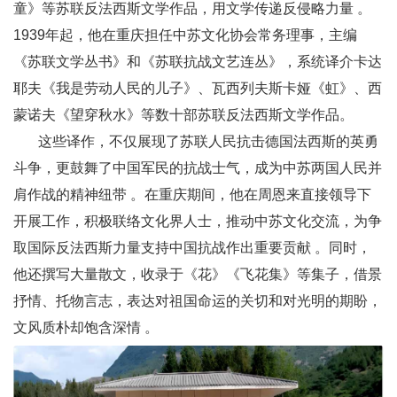
童》等苏联反法西斯文学作品，用文学传递反侵略力量 。
1939年起，他在重庆担任中苏文化协会常务理事，主编
《苏联文学丛书》和《苏联抗战文艺连丛》，系统译介卡达
耶夫《我是劳动人民的儿子》、瓦西列夫斯卡娅《虹》、西
蒙诺夫《望穿秋水》等数十部苏联反法西斯文学作品。
这些译作，不仅展现了苏联人民抗击德国法西斯的英勇
斗争，更鼓舞了中国军民的抗战士气，成为中苏两国人民并
肩作战的精神纽带 。在重庆期间，他在周恩来直接领导下
开展工作，积极联络文化界人士，推动中苏文化交流，为争
取国际反法西斯力量支持中国抗战作出重要贡献 。同时，
他还撰写大量散文，收录于《花》《飞花集》等集子，借景
抒情、托物言志，表达对祖国命运的关切和对光明的期盼，
文风质朴却饱含深情 。