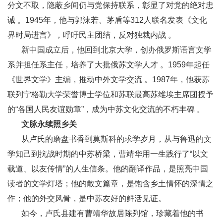
分文不取，隐蔽乡间仍与党保持联系，彰显了对党的绝对忠
诚 。1945年，他与郭沫若、茅盾等312人联名发表《文化
界时局进言》，呼吁民主团结，反对独裁内战 。
新中国成立后，他回到北京大学，创办俄罗斯语言文学
系并担任系主任，培养了大批俄苏文学人才 。1959年起任
《世界文学》主编，推动中外文学交流 。1987年，他获苏
联列宁格勒大学荣誉博士学位和苏联最高苏维埃主席团授予
的“各国人民友谊勋章”，成为中苏文化交流的不朽丰碑 。
文脉永续照乡关
从卢氏的磨盘书香到莫斯科的求学岁月，从与鲁迅的文
学知己到抗战时期的中苏桥梁，曹靖华用一生践行了“以文
载道、以友传情”的人生信条。他的翻译作品，是照亮中国
读者的文学灯塔；他的散文篇章，是饱含乡土情怀的深情之
作；他的外交风骨，是中苏友好的鲜活见证。
如今，卢氏县建有曹靖华故居陈列馆，珍藏着他的书