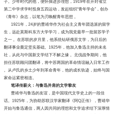
子。少年时代的他，便怀揣进步理想，1919年在开封省立
第二中学求学时投身五四运动，发起组织“青年学会”，创办
《青年》杂志，以笔为刃唤醒青年思想 。
1921年，24岁的曹靖华作为社会主义青年团选派的留学
生，远赴莫斯科东方大学学习，成为我党最早一批留苏学子
之一 。在苏联的岁月里，他系统钻研俄苏文学，为日后的
翻译事业奠定坚实基础。1925年，他加入鲁迅主持的未名
社，从此与中国新文学结下不解之缘 。北伐战争期间，他
担任苏联顾问团翻译，将中苏两国的革命情谊融入日常工作
。从卢氏的乡土少年到革命青年，他的成长轨迹，始终与国
家命运紧密相连。
笔译传薪火：与鲁迅并肩的文学挚友
曹靖华与鲁迅的友谊，是中国现代文学史上的一段佳
话。1925年，为协助苏联汉学家翻译《阿Q正传》，曹靖华
开始与鲁迅通信，两人因共同的理想和文学追求结下深厚情