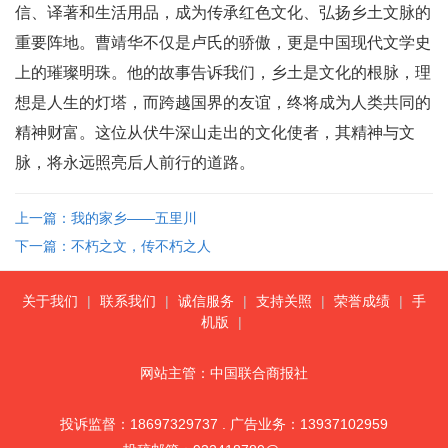
信、译著和生活用品，成为传承红色文化、弘扬乡土文脉的
重要阵地。曹靖华不仅是卢氏的骄傲，更是中国现代文学史
上的璀璨明珠。他的故事告诉我们，乡土是文化的根脉，理
想是人生的灯塔，而跨越国界的友谊，终将成为人类共同的
精神财富。这位从伏牛深山走出的文化使者，其精神与文
脉，将永远照亮后人前行的道路。
上一篇：我的家乡——五里川
下一篇：不朽之文，传不朽之人
关于我们
|
联系我们
|
诚信服务
|
支持关照
|
荣誉成绩
|
手
机版
|
网站主管：中国联合商报社
投诉监督：18697329737 . 广告业务：13937102959