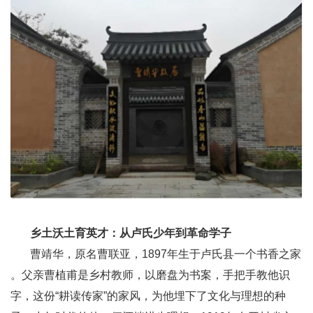
乡土沃土育英才：从卢氏少年到革命学子
曹靖华，原名曹联亚，1897年生于卢氏县一个书香之家
。父亲曹植甫是乡村教师，以磨盘为书案，手把手教他识
字，这份“耕读传家”的家风，为他埋下了文化与理想的种