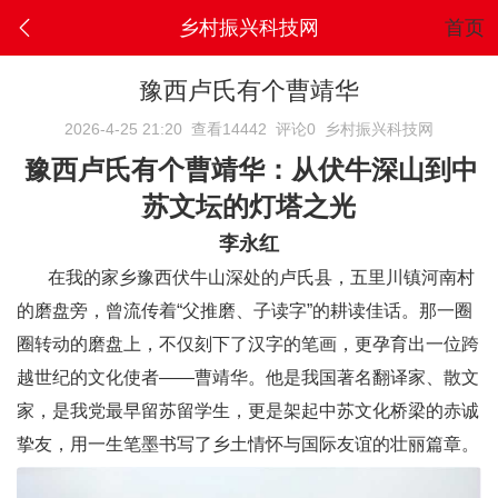
乡村振兴科技网
首页
豫西卢氏有个曹靖华
2026-4-25 21:20
查看14442
评论0
乡村振兴科技网
豫西卢氏有个曹靖华：从伏牛深山到中
苏文坛的灯塔之光
李永红
在我的家乡豫西伏牛山深处的卢氏县，五里川镇河南村
的磨盘旁，曾流传着“父推磨、子读字”的耕读佳话。那一圈
圈转动的磨盘上，不仅刻下了汉字的笔画，更孕育出一位跨
越世纪的文化使者——曹靖华。他是我国著名翻译家、散文
家，是我党最早留苏留学生，更是架起中苏文化桥梁的赤诚
挚友，用一生笔墨书写了乡土情怀与国际友谊的壮丽篇章。