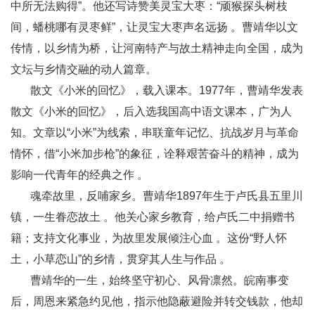
中所无法购得”。他还写诗赞美灵宝大枣：“顽猴探头树枝
间，蟠桃哪有灵枣鲜”，让灵宝大枣声名远扬 。曹靖华以文
传情，以乡情为桥，让河南特产与故土精神走向全国，成为
文坛与乡情交融的动人篇章。
散文《小米的回忆》，载入课本。1977年，曹靖华发表
散文《小米的回忆》，后入选我国高中语文课本，广为人
知。文章以“小米”为线索，串联童年记忆、抗战岁月与革命
情怀，借“小米加步枪”的象征，诠释艰苦奋斗的精神，成为
影响一代青年的经典之作 。
魂牵故里，反哺家乡。曹靖华1897年生于卢氏县五里川
镇，一生眷恋故土 。他关心家乡教育，给卢氏二中捐赠书
籍；支持文化事业，为故里发展倾注心血 。这份“野人怀
土，小草恋山”的乡情，贯穿其人生与作品 。
曹靖华的一生，始终坚守初心、风骨凛然。皖南事变
后，周恩来紧急约见他，指示他隐蔽避险并转交钱款，他却