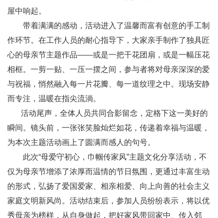
屋中响起。
带着满满的感动，活动进入了温馨而富有创意的手工制
作环节。在工作人员的耐心指导下，大家亲手制作了独具匠
心的母亲节主题作品——或是一把干花团扇，或是一幅压花
相框。一剪一贴、一压一摆之间，参与者将对母亲深深的爱
与祝福，悄然融入每一片花瓣、每一道纹理之中。现场安静
而专注，温暖在指尖流淌。
活动尾声，全体人员共同合影留念，定格下这一美好的
瞬间。镜头前，一张张笑脸灿烂如花，传递着幸福与温暖，
为本次主题活动画上了圆满而感人的句号。
此次“母爱守初心，巾帼传家风”主题文化分享活动，不
仅为母亲节增添了浓厚而温情的节日氛围，更通过丰富生动
的形式，弘扬了爱国爱家、相亲相爱、向上向善的社会主义
家庭文明新风尚。活动结束后，参加人员纷纷表示，将以优
秀母亲为榜样，从自身做起，把好家风带回家中、传入邻