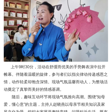
上午9时30分，活动在舒缓而优美的手势舞表演中拉开
帷幕。伴随着温暖的旋律，参与者们以指尖律动传递感恩之
情，动作轻柔却饱含深情。现场气氛温馨而动人，为整场活
动奠定了真挚而美好的情感基调。
随后，趣味互动环节将现场气氛推向高潮。围绕“知母
爱，懂心意”的主题，主持人赵晓燕以母亲节相关知识及家
风文化为题，组织大家展开趣味竞猜。问题贴近生活，既有