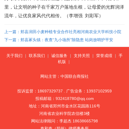
里，让文明的种子在千家万户落地生根，让母爱的光辉润泽
流年，让优良家风代代相传。（李增强 刘彩军）
上一篇：郏县润田小麦种植专业合作社亮相河南农业大学科技小院
建设交流展示会
下一篇：郏县冢头镇：夜查“九小场所”除隐患 站岗放哨护平安
关于我们
|
联系我们
|
诚信服务
|
支持关照
|
荣誉成绩
|
手
机版
|
网站主管：中国联合商报社
投诉监督：18697329737 . 广告业务：13937102959
投稿邮箱：932418780@qq.com
地址：河南省郑州市金水区花园路116号
河南省农业科学院农信楼3楼
网站法律顾问：李超杰 18638665798
泰和泰（郑州）律师事务所