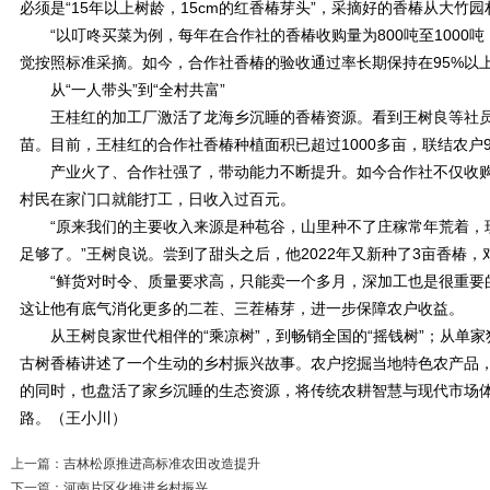
必须是“15年以上树龄，15cm的红香椿芽头”，采摘好的香椿从大
“以叮咚买菜为例，每年在合作社的香椿收购量为800吨至1000
觉按照标准采摘。如今，合作社香椿的验收通过率长期保持在95%以上
从“一人带头”到“全村共富”
王桂红的加工厂激活了龙海乡沉睡的香椿资源。看到王树良等社员
苗。目前，王桂红的合作社香椿种植面积已超过1000多亩，联结农户9
产业火了、合作社强了，带动能力不断提升。如今合作社不仅收购香
村民在家门口就能打工，日收入过百元。
“原来我们的主要收入来源是种苞谷，山里种不了庄稼常年荒着，现
足够了。”王树良说。尝到了甜头之后，他2022年又新种了3亩香椿
“鲜货对时令、质量要求高，只能卖一个多月，深加工也是很重要的
这让他有底气消化更多的二茬、三茬椿芽，进一步保障农户收益。
从王树良家世代相伴的“乘凉树”，到畅销全国的“摇钱树”；从单家
古树香椿讲述了一个生动的乡村振兴故事。农户挖掘当地特色农产品
的同时，也盘活了家乡沉睡的生态资源，将传统农耕智慧与现代市场
路。（王小川）
上一篇：
吉林松原推进高标准农田改造提升
下一篇：
河南片区化推进乡村振兴