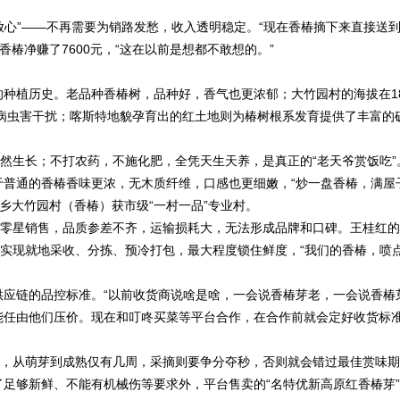
心”——不再需要为销路发愁，收入透明稳定。“现在香椿摘下来直接送
香椿净赚了7600元，“这在以前是想都不敢想的。”
植历史。老品种香椿树，品种好，香气也更浓郁；大竹园村的海拔在18
了病虫害干扰；喀斯特地貌孕育出的红土地则为椿树根系发育提供了丰富的
生长；不打农药，不施化肥，全凭天生天养，是真正的“老天爷赏饭吃”
通的香椿香味更浓，无木质纤维，口感也更细嫩，“炒一盘香椿，满屋
龙海乡大竹园村（香椿）获市级“一村一品”专业村。
零星销售，品质参差不齐，运输损耗大，无法形成品牌和口碑。王桂红的
，实现就地采收、分拣、预冷打包，最大程度锁住鲜度，“我们的香椿，喷
链的品控标准。“以前收货商说啥是啥，一会说香椿芽老，一会说香椿
能任由他们压价。现在和叮咚买菜等平台合作，在合作前就会定好收货标
，从萌芽到成熟仅有几周，采摘则要争分夺秒，否则就会错过最佳赏味期
足够新鲜、不能有机械伤等要求外，平台售卖的“名特优新高原红香椿芽”