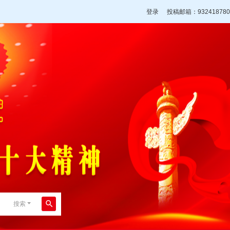
登录
投稿邮箱：932418780
搜索
搜