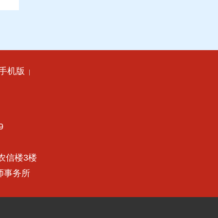
手机版
|
9
农信楼3楼
律师事务所