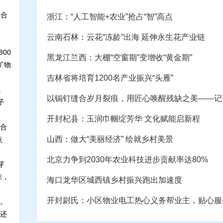
到合
浙江：“人工智能+农业”抢占“智”高点
云南石林：云花“冻龄”出海 延伸永生花产业链
00
黑龙江兰西：大棚“空窗期”变增收“黄金期”
矿物
吉林省将培育1200名产业振兴“头雁”
。
以锔钉缝合岁月裂痕，用匠心唤醒残缺之美——记
子
开封杞县：玉润巾帼绽芳华 文化赋能启新程
合
山西：做大“美丽经济” 绘就乡村美景
点
北京力争到2030年农业科技进步贡献率达80%
芽
准，
海口龙华区城西镇乡村振兴跑出加速度
开封尉氏：小区物业电工热心义务帮业主，贴心服
。
还