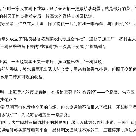
平时一家人在树下乘凉，到了春天掐一把嫩芽炒鸡蛋，就是最好的菜。”
岁的村民王树良指着身后一片高大的香椿古树回忆道。
守望者，伫立在大山里，除了提供一片阴凉和一季春鲜，与山民们的生
他牵头成立了“陆良县香椿蔬菜农民专业合作社”，建起了加工厂，将村里人
王树良爷爷留下来的“乘凉树”第一次真正变成了“摇钱树”。
卖，一天也就卖出去十来斤，换点盐巴钱。”王树良说。
郁的香味，焯水后呈现出诱人的金黄，用来做菜香气扑鼻。但囿于交通
为乡亲们带来可观的收益。
、上海等地的市场看到，香椿是蔬菜里的“香饽饽”——价格高、供不应
找找销路？
到昆明再打包发往全国的市场。但长途运输不仅带来了损耗，还影响了
乡“办厂”，为龙海香椿蹚出一条新路。
作社，大竹园村及周边村子的村民可自愿加入成为合作社成员。王桂红负
直供给叮咚买菜等电商平台；品相稍次但风味不减的二、三茬椿芽，则进