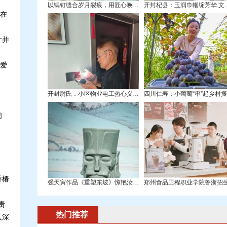
以锔钉缝合岁月裂痕，用匠心唤醒残缺之美—
开封杞县：玉润巾
在
计并
爱
开封尉氏：小区物业电工热心义务帮业主，贴
闭
香椿
强天寅作品《重塑东坡》惊艳汝瓷与龙泉青瓷
责
热门推荐
入深