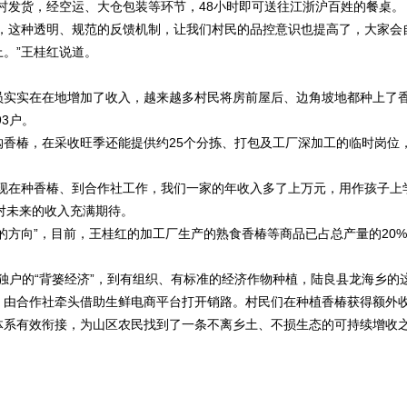
竹园村发货，经空运、大仓包装等环节，48小时即可送往江浙沪百姓的餐桌。
吨，这种透明、规范的反馈机制，让我们村民的品控意识也提高了，大家会
。”王桂红说道。
实实在在地增加了收入，越来越多村民将房前屋后、边角坡地都种上了
3户。
椿，在采收旺季还能提供约25个分拣、打包及工厂深加工的临时岗位
在种香椿、到合作社工作，我们一家的年收入多了上万元，用作孩子上
，对未来的收入充满期待。
方向”，目前，王桂红的加工厂生产的熟食香椿等商品已占总产量的20%
独户的“背篓经济”，到有组织、有标准的经济作物种植，陆良县龙海乡的
，由合作社牵头借助生鲜电商平台打开销路。村民们在种植香椿获得额外
体系有效衔接，为山区农民找到了一条不离乡土、不损生态的可持续增收