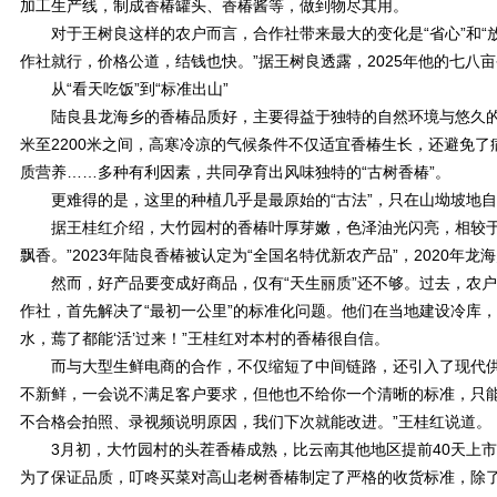
加工生产线，制成香椿罐头、香椿酱等，做到物尽其用。
对于王树良这样的农户而言，合作社带来最大的变化是“省心”和“放
作社就行，价格公道，结钱也快。”据王树良透露，2025年他的七八亩
从“看天吃饭”到“标准出山”
陆良县龙海乡的香椿品质好，主要得益于独特的自然环境与悠久的种
米至2200米之间，高寒冷凉的气候条件不仅适宜香椿生长，还避免
质营养……多种有利因素，共同孕育出风味独特的“古树香椿”。
更难得的是，这里的种植几乎是最原始的“古法”，只在山坳坡地自然
据王桂红介绍，大竹园村的香椿叶厚芽嫩，色泽油光闪亮，相较于普
飘香。”2023年陆良香椿被认定为“全国名特优新农产品”，2020年
然而，好产品要变成好商品，仅有“天生丽质”还不够。过去，农户
作社，首先解决了“最初一公里”的标准化问题。他们在当地建设冷库
水，蔫了都能‘活’过来！”王桂红对本村的香椿很自信。
而与大型生鲜电商的合作，不仅缩短了中间链路，还引入了现代供应
不新鲜，一会说不满足客户要求，但他也不给你一个清晰的标准，只
不合格会拍照、录视频说明原因，我们下次就能改进。”王桂红说道。
3月初，大竹园村的头茬香椿成熟，比云南其他地区提前40天上市
为了保证品质，叮咚买菜对高山老树香椿制定了严格的收货标准，除了