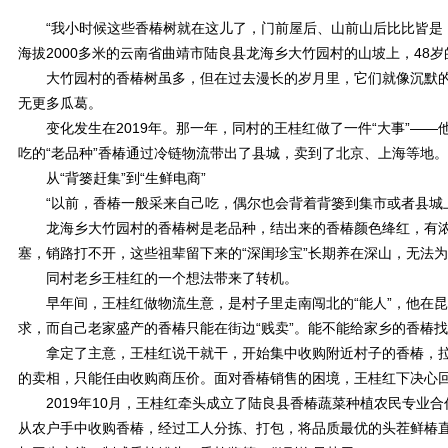
“我小时候这些香椿树就在这儿了，门前屋后、山前山后比比皆是，
海拔2000多米的云南省曲靖市陆良县龙海乡大竹园村的山坡上，48
大竹园村的香椿树虽多，但在过去漫长的岁月里，它们就像沉默的
无更多瓜葛。
变化发生在2019年。那一年，同村的王桂红做了一件“大事”——
吃的“老品种”香椿通过冷链物流带出了县城，卖到了北京、上海等地。
从“背篓赶集”到“生鲜电商”
“以前，香椿一般采来自己吃，偶尔也会背着背篓到集市或者县城上
龙海乡大竹园村的香椿树是老品种，结出来的香椿颜色绛红，有浓
塞，销路打不开，这些祖辈留下来的“深闺珍宝”长期养在深山，无法
同村老乡王桂红的一个想法带来了转机。
早年间，王桂红做物流生意，是村子里走南闯北的“能人”，他在昆明
求，而自己老家盛产的香椿只能在街边“贱卖”。能不能给家乡的香椿
拿定了主意，王桂红说干就干，开始集中收购附近村子的香椿，拉
的卖相，只能任由收购商压价。面对香椿销售的困境，王桂红下决心回
2019年10月，王桂红牵头成立了陆良县香椿蔬菜种植农民专业合
从农户手中收购香椿，经过工人分拣、打包，将品质最优的头茬鲜椿