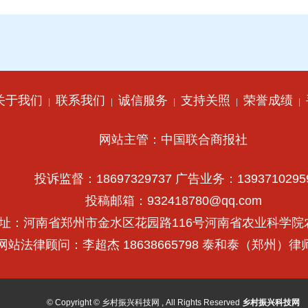
关于我们
联系我们
诚信服务
支持关照
荣誉成绩
|
|
|
|
|
网站主管：中国联合商报社
投诉监督：18697329737 广告业务：1393710295
投稿邮箱：932418780@qq.com
址：河南省郑州市金水区花园路116号河南省农业科学院
网站法律顾问：李超杰 18638665798 泰和泰（郑州）
© Copyright © 乡村振兴科技网 , All Rights Reserved
乡村振兴科技网