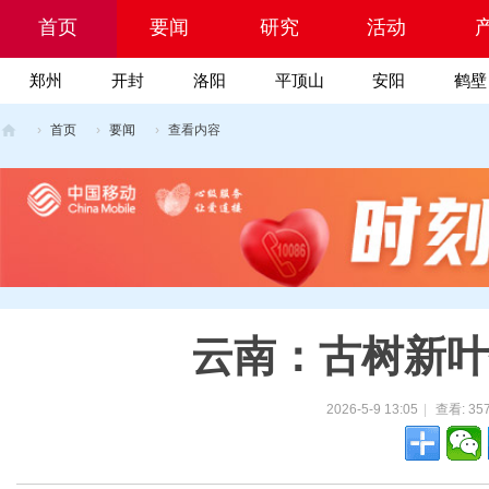
首页
要闻
研究
活动
郑州
开封
洛阳
平顶山
安阳
鹤壁
Portal
院
›
首页
›
要闻
›
查看内容
乡
村
振
兴
科
技
云南：古树新叶
网
2026-5-9 13:05
|
查看:
35