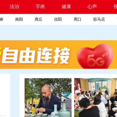
索
法治
字画
健康
心声
峡
南阳
商丘
信阳
周口
驻马店