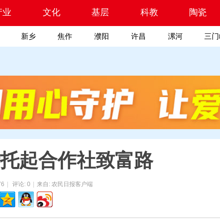
产业
文化
基层
科教
陶瓷
新乡
焦作
濮阳
许昌
漯河
三门
托起合作社致富路
76
|
评论: 0
|
来自: 农民日报客户端