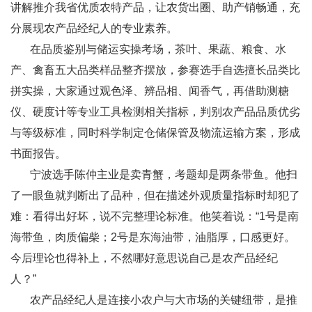
讲解推介我省优质农特产品，让农货出圈、助产销畅通，充
分展现农产品经纪人的专业素养。
在品质鉴别与储运实操考场，茶叶、果蔬、粮食、水
产、禽畜五大品类样品整齐摆放，参赛选手自选擅长品类比
拼实操，大家通过观色泽、辨品相、闻香气，再借助测糖
仪、硬度计等专业工具检测相关指标，判别农产品品质优劣
与等级标准，同时科学制定仓储保管及物流运输方案，形成
书面报告。
宁波选手陈仲主业是卖青蟹，考题却是两条带鱼。他扫
了一眼鱼就判断出了品种，但在描述外观质量指标时却犯了
难：看得出好坏，说不完整理论标准。他笑着说：“1号是南
海带鱼，肉质偏柴；2号是东海油带，油脂厚，口感更好。
今后理论也得补上，不然哪好意思说自己是农产品经纪
人？”
农产品经纪人是连接小农户与大市场的关键纽带，是推