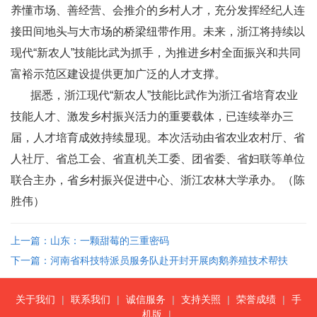
养懂市场、善经营、会推介的乡村人才，充分发挥经纪人连
接田间地头与大市场的桥梁纽带作用。未来，浙江将持续以
现代“新农人”技能比武为抓手，为推进乡村全面振兴和共同
富裕示范区建设提供更加广泛的人才支撑。
据悉，浙江现代“新农人”技能比武作为浙江省培育农业
技能人才、激发乡村振兴活力的重要载体，已连续举办三
届，人才培育成效持续显现。本次活动由‌省农业农村厅、省
人社厅、省总工会、省直机关工委、团省委、省妇联等单位
联合主办，省乡村振兴促进中心、浙江农林大学承办。（陈
胜伟）
上一篇：山东：一颗甜莓的三重密码
下一篇：河南省科技特派员服务队赴开封开展肉鹅养殖技术帮扶
关于我们
|
联系我们
|
诚信服务
|
支持关照
|
荣誉成绩
|
手
机版
|