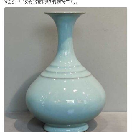
沉淀千年汝瓷含蓄内敛的独特气韵。