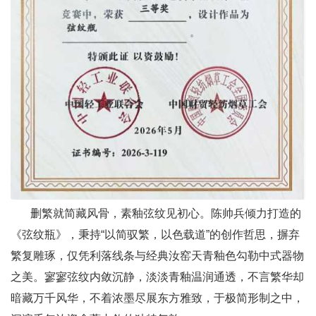
删繁就简藏风骨，素釉弦纹见初心。陈帅兵倾力打造的
《弦纹瓶》，秉持“以简驭繁，以色载道”的创作哲思，摒弃
繁复雕琢，仅凭利落线条与经典汝窑天青釉色勾勒中式器物
之美。寥寥弦纹内敛沉静，淡淡青釉温润通透，不言繁华却
暗藏万千风华，不着浓墨尽展东方雅致，于极简形制之中，