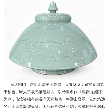
窑火幽幽，熔山水笔墨于瓷胎；天青脉脉，藏富春烟岚
于釉色。匠人王晟鸣落笔融古，以传世名作《富春山居图》
为魂，借汝瓷独有的温润天青釉色，将远山叠翠、云水悠远
的江南诗意凝塑瓷身。天然开片错落生韵，淡雅釉色莹润似