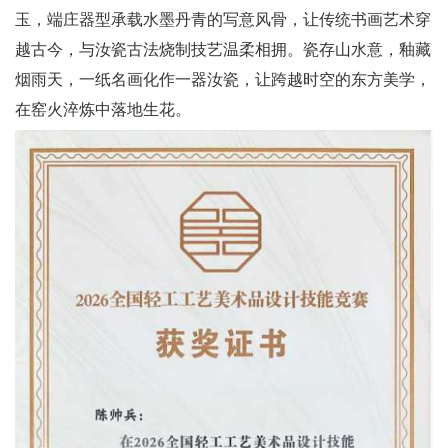
玉，端庄器型承载水墨丹青的写意风骨，让传统书画艺术穿
越古今，与汝瓷古法烧制技艺温柔相拥。瓷存山水意，釉藏
烟雨天，一纸名画化作一器汝瓷，让跨越时空的东方美学，
在窑火淬炼中落地生花。