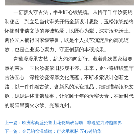
一窑薪火守古法，半生匠心续瓷魂。从恪守千年汝瓷烧
制秘艺，到立足当代审美开拓全新设计思路，玉松汝瓷始终
怀揣对非遗文脉的赤诚热爱，以匠心为犁，深耕汝瓷沃土。
两位匠人摘得国家级荣誉，既是个人技艺沉淀后的高光绽
放，也是企业凝心聚力、守正创新的丰硕成果。
青釉漫漫承古艺，薪火灼灼向新行。载着此次国家级赛
事的荣誉，玉松汝瓷依旧步履不停。未来，企业将继续坚守
古法匠心，深挖汝瓷深厚文化底蕴，不断求索设计创新之
路，以一件件融古韵、含新风的汝瓷臻品，细细描摹汝瓷文
脉，娓娓讲述非遗故事，让沉睡千年的汝窑天青，在新时代
的朝阳里薪火永续、光耀九州。
上一篇：欧洲客商盛赞鲁山花瓷羯鼓音响，非遗魅力跨越国界
下一篇：金元钧窑温肇端：窑火承家脉 匠心铸钧华