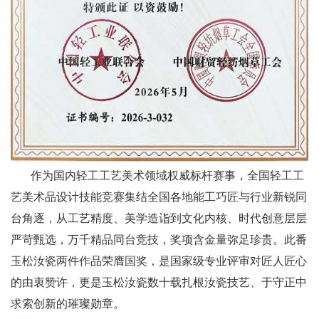
作为国内轻工工艺美术领域权威标杆赛事，全国轻工工
艺美术品设计技能竞赛集结全国各地能工巧匠与行业新锐同
台角逐，从工艺精度、美学造诣到文化内核、时代创意层层
严苛甄选，万千精品同台竞技，奖项含金量弥足珍贵。此番
玉松汝瓷两件作品荣膺国奖，是国家级专业评审对匠人匠心
的由衷赞许，更是玉松汝瓷数十载扎根汝瓷技艺、于守正中
求索创新的璀璨勋章。