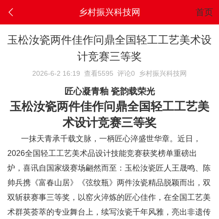
乡村振兴科技网
首页
玉松汝瓷两件佳作问鼎全国轻工工艺美术设
计竞赛三等奖
2026-6-2 16:19
查看5595
评论0
乡村振兴科技网
匠心凝青釉 瓷韵载荣光
玉松汝瓷两件佳作问鼎全国轻工工艺美
术设计竞赛三等奖
一抹天青承千载文脉，一柄匠心淬盛世华章。近日，
2026全国轻工工艺美术品设计技能竞赛获奖榜单重磅出
炉，喜讯自国家级赛场翩然而至：玉松汝瓷匠人王晟鸣、陈
帅兵携《富春山居》《弦纹瓶》两件汝瓷精品脱颖而出，双
双斩获赛事三等奖，以窑火淬炼的匠心佳作，在全国工艺美
术群英荟萃的专业舞台上，续写汝瓷千年风雅，亮出非遗传