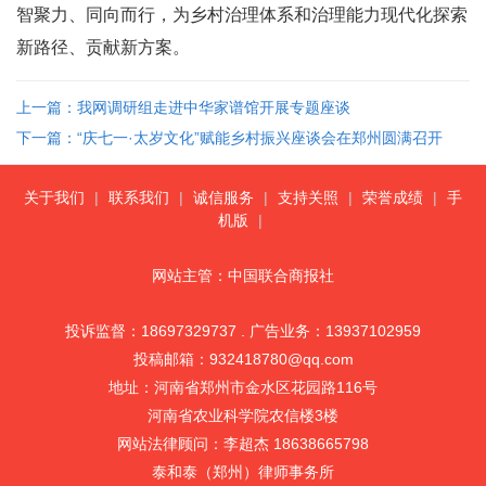
智聚力、同向而行，为乡村治理体系和治理能力现代化探索
新路径、贡献新方案。
上一篇：我网调研组走进中华家谱馆开展专题座谈
下一篇：“庆七一·太岁文化”赋能乡村振兴座谈会在郑州圆满召开
关于我们
|
联系我们
|
诚信服务
|
支持关照
|
荣誉成绩
|
手
机版
|
网站主管：中国联合商报社
投诉监督：18697329737 . 广告业务：13937102959
投稿邮箱：932418780@qq.com
地址：河南省郑州市金水区花园路116号
河南省农业科学院农信楼3楼
网站法律顾问：李超杰 18638665798
泰和泰（郑州）律师事务所