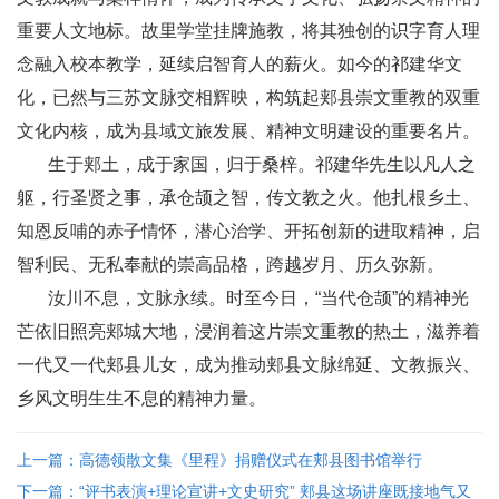
重要人文地标。故里学堂挂牌施教，将其独创的识字育人理
念融入校本教学，延续启智育人的薪火。如今的祁建华文
化，已然与三苏文脉交相辉映，构筑起郏县崇文重教的双重
文化内核，成为县域文旅发展、精神文明建设的重要名片。
生于郏土，成于家国，归于桑梓。祁建华先生以凡人之
躯，行圣贤之事，承仓颉之智，传文教之火。他扎根乡土、
知恩反哺的赤子情怀，潜心治学、开拓创新的进取精神，启
智利民、无私奉献的崇高品格，跨越岁月、历久弥新。
汝川不息，文脉永续。时至今日，“当代仓颉”的精神光
芒依旧照亮郏城大地，浸润着这片崇文重教的热土，滋养着
一代又一代郏县儿女，成为推动郏县文脉绵延、文教振兴、
乡风文明生生不息的精神力量。
上一篇：高德领散文集《里程》捐赠仪式在郏县图书馆举行
下一篇：“评书表演+理论宣讲+文史研究” 郏县这场讲座既接地气又