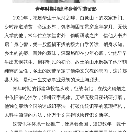
青年时期祁建华身着军装留影
1921年，祁建华生于汝河之畔、白象山下的农家寒门。
少时家道清贫，命运多舛，饥寒与困顿贯穿童年岁月。无钱
入学的他，常年伫立学堂窗外，偷听诵读之声，借他人书声
启自身心智，凭一股坚韧不拔的毅力自学苦读、躬身求知。
乡土的贫瘠、百姓的蒙昧，深深烙印在少年心底，让他早早
生出悲悯苍生、启智利民的初心。故土的山水磨砺了他坚韧
纯粹的品性，乡土的疾苦坚定了他崇文兴教的志向，这片郏
县大地，是他一生文教事业最初的沃土与源头。
青年时期的祁建华投笔从戎，征战南北，在战火硝烟之
中依旧潜心治学，深耕汉字规律。历经无数日夜钻研打磨，
他独创轰动全国的速成识字法，打破传统识字的繁琐桎梏，
以科学简便的方法，让万千文盲得以快速识文断字。
这套识字体系一经推广，便席卷全国，短短数年，数千