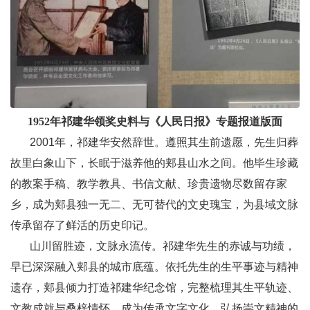
1952年祁建华领奖史料与《人民日报》专题报道版面
2001年，祁建华安然辞世。遵照其生前遗愿，先生归葬
故里白象山下，长眠于滋养他的郏县山水之间。他毕生珍藏
的教案手稿、教学教具、书信文献、珍贵遗物尽数留存家
乡，成为郏县独一无二、无可替代的文史瑰宝，为县域文脉
传承留存了鲜活的历史印记。
山川留胜迹，文脉永流传。祁建华先生的赤诚与功绩，
早已深深融入郏县的城市底蕴。依托先生的生平事迹与精神
遗存，郏县倾力打造祁建华纪念馆，完整梳理其生平轨迹、
文教成就与桑梓情怀，成为传承文字文化、弘扬崇文精神的