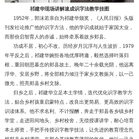
祁建华现场讲解速成识字法教学挂图
1952年，郭沫若亲自为祁建华颁奖，《人民日报》头版
刊发社论推广他的识字方法，他的学识成就始于家国大业，
而那份启智育人的赤诚，始终牵系着故乡郏县。
功成不居，初心不改。历经岁月沉浮与人生波折，1979
年平反之后，祁建华婉拒各地优厚聘邀，毅然选择叶落归
根，重回朝思暮念的郏县故土。晚年二十余载光阴，他远离
浮华、安居乡野，将全部精力倾注于家乡文教振兴，以一己
微光，照亮郏县乡村文脉。
归乡之后，祁建华立足本土学情，迭代优化识字教学方
法，贴合乡村孩童启蒙特点，改良出更简易、更高效的识字
识读体系。他不求名利、不计报酬，奔走于郏县各乡镇乡村
学堂，走进田间地头、乡村校舍，无偿授课讲学，耐心培育
本土师资，手把手传授识字教学技法，让先进的教育理念扎