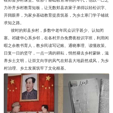
根郏县乡村课堂。在那个基础教育薄弱的年代，他以一己之
力补齐乡村教育短板，让无数郏县农家子弟得以轻松识字、
开阔眼界，为家乡基础教育提质筑基，为乡土寒门学子铺就
求知之路。
彼时的郏县乡村，多数中老年民众识字甚少、认知闭
塞。祁建华心系乡邻，在各村开办免费夜校识字班，利用闲
暇之余教书育人，教乡民读写记账、通晓事理、读懂政策。
日复一日的坚守，一点一滴的耕耘，悄然褪去乡村蒙昧，滋
养乡土文明，让崇文向学的风气在郏县大地蔚然成风，为乡
村治理、乡土发展筑牢了文化根基。