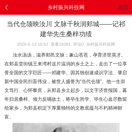
乡村振兴科技网
首页
当代仓颉映汝川 文脉千秋润郏城——记祁
建华先生桑梓功绩
2026-6-12 18:52
查看18381
评论0
乡村振兴科技网
汝水汤汤，滋养郏邑文脉；象山苍苍，孕育济世英才。
在郏县堂街镇王来湾村这片温润的乡土之上，走出了一位享
誉全国的文字巨匠——祁建华。因其独创速成识字法、肇启
新中国全民扫盲伟业，被世人盛誉为“当代仓颉”。他一生崇
文笃行、心怀黎庶，从郏县乡土起步，以文字济世报国，暮
年归居桑梓、倾力反哺故土，将毕生所学、毕生心血尽数留
给家乡，为郏县积淀下厚重独特的文教底蕴与不朽精神财
富。