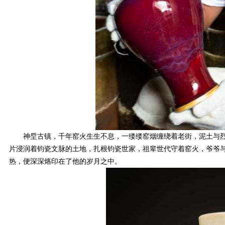
神垕古镇，千年窑火生生不息，一缕缕窑烟缠绕着老街，泥土与烈火
片浸润着钧瓷文脉的土地，扎根钧瓷世家，祖辈世代守着窑火，爷爷
热，便深深烙印在了他的岁月之中。