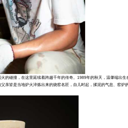
的碰撞，在这里延续着跨越千年的传奇。1989年的秋天，温肇端出生
与父亲皆是当地炉火淬炼出来的烧窑名匠，自儿时起，揉泥的气息、窑炉