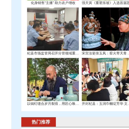
化身销售“主播” 助力农户增收
杞县市场监管局召开分管领域重点工作推进会
宋宫汝瓷张玉凤
以锔钉缝合岁月裂痕，用匠心唤醒残缺之美—
开封杞县：玉润巾
热门推荐