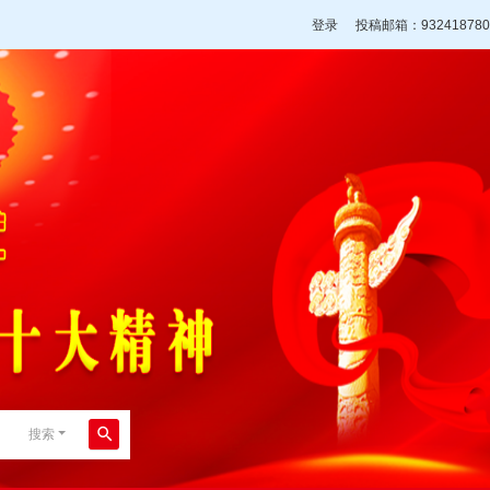
登录
投稿邮箱：932418780
搜索
搜