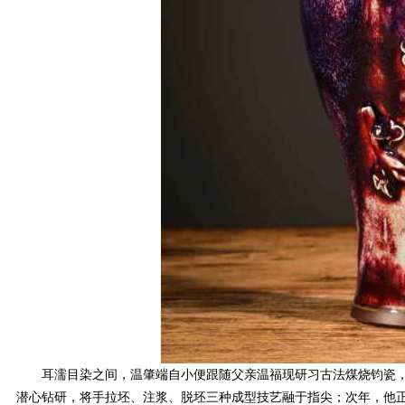
耳濡目染之间，温肇端自小便跟随父亲温福现研习古法煤烧钧瓷，在泥
潜心钻研，将手拉坯、注浆、脱坯三种成型技艺融于指尖；次年，他正