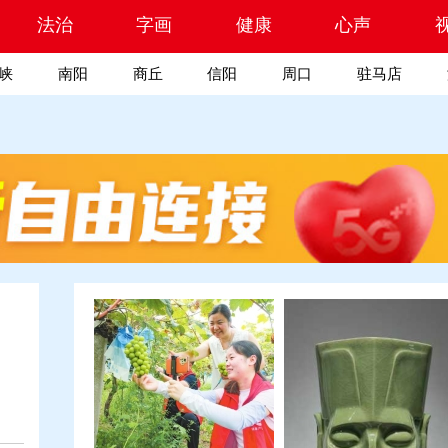
索
法治
字画
健康
心声
峡
南阳
商丘
信阳
周口
驻马店