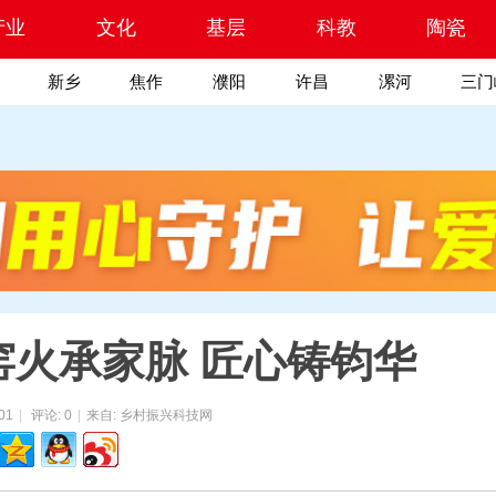
产业
文化
基层
科教
陶瓷
新乡
焦作
濮阳
许昌
漯河
三门
窑火承家脉 匠心铸钧华
01
|
评论: 0
|
来自: 乡村振兴科技网