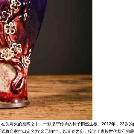
与火的熏陶之中，一颗坚守传承的种子悄然生根。2012年，23岁的
式将自家窑口定名为“金元钧窑”，以青春之姿，接过了家族世代坚守的薪