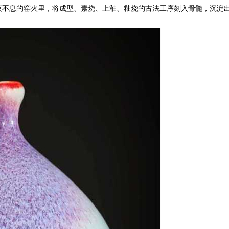
夜不息的窑火里，将成型、素烧、上釉、釉烧的古法工序刻入骨髓，沉淀