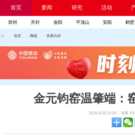
首页
要闻
研究
活动
郑州
开封
洛阳
平顶山
安阳
鹤壁
Portal
院
›
首页
›
陶瓷
›
查看内容
乡
村
振
兴
科
技
金元钧窑温肇端：
网
2026-6-20 15:34
|
查看:
61