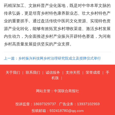
药精深加工、文旅科普产业化落地，既是对中华本草文脉的
传承弘扬，更是培育乡村特色康养新业态、壮大乡村特色产
业的重要抓手。通过盘活传统中医药文化资源、实现特色资
源产业化转化，能够有效拓宽乡村增收渠道、激活乡村发展
内生动力，为全面推进乡村产业振兴开辟特色赛道，为河南
乡村高质量发展提供坚实的产业支撑。
上一篇：乡村振兴科技网乡村治理研究院成立及授牌仪式举行
关于我们
|
联系我们
|
诚信服务
|
支持关照
|
荣誉成绩
|
手
机版
|
网站主管：中国联合商报社
投诉监督：18697329737 . 广告业务：13937102959
投稿邮箱：932418780@qq.com