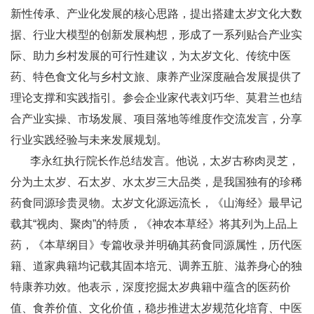
新性传承、产业化发展的核心思路，提出搭建太岁文化大数
据、行业大模型的创新发展构想，形成了一系列贴合产业实
际、助力乡村发展的可行性建议，为太岁文化、传统中医
药、特色食文化与乡村文旅、康养产业深度融合发展提供了
理论支撑和实践指引。参会企业家代表刘巧华、莫君兰也结
合产业实操、市场发展、项目落地等维度作交流发言，分享
行业实践经验与未来发展规划。
李永红执行院长作总结发言。他说，太岁古称肉灵芝，
分为土太岁、石太岁、水太岁三大品类，是我国独有的珍稀
药食同源珍贵灵物。太岁文化源远流长，《山海经》最早记
载其“视肉、聚肉”的特质，《神农本草经》将其列为上品上
药，《本草纲目》专篇收录并明确其药食同源属性，历代医
籍、道家典籍均记载其固本培元、调养五脏、滋养身心的独
特康养功效。他表示，深度挖掘太岁典籍中蕴含的医药价
值、食养价值、文化价值，稳步推进太岁规范化培育、中医