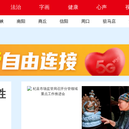
索
法治
字画
健康
心声
峡
南阳
商丘
信阳
周口
驻马店
胜