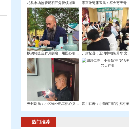
杞县市场监管局召开分管领域重点工作推进会
宋宫汝瓷张玉凤
以锔钉缝合岁月裂痕，用匠心唤醒残缺之美—
开封杞县：玉润巾
开封尉氏：小区物业电工热心义务帮业主，贴
热门推荐