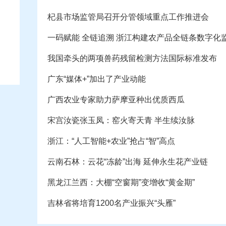
杞县市场监管局召开分管领域重点工作推进会
一码赋能 全链追溯 浙江构建农产品全链条数字化
我国牵头的两项兽药残留检测方法国际标准发布
广东“媒体+”加出了产业动能
广西农业专家助力萨摩亚种出优质西瓜
宋宫汝瓷张玉凤：窑火寄天青 半生续汝脉
浙江：“人工智能+农业”抢占“智”高点
云南石林：云花“冻龄”出海 延伸永生花产业链
黑龙江兰西：大棚“空窗期”变增收“黄金期”
吉林省将培育1200名产业振兴“头雁”