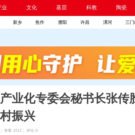
产业
文化
基层
科教
陶瓷
新乡
焦作
濮阳
许昌
漯河
三门
产业化专委会秘书长张传
村振兴
|
查看:
1512
|
评论: 0