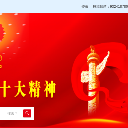
登录
投稿邮箱：932418780
搜索
搜