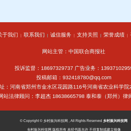
关于我们
联系我们
诚信服务
支持关照
荣誉成绩
|
|
|
|
|
网站主管：中国联合商报社
投诉监督：18697329737 广告业务：1393710295
投稿邮箱：932418780@qq.com
址：河南省郑州市金水区花园路116号河南省农业科学院
网站法律顾问：李超杰 18638665798 泰和泰（郑州）
© Copyright © 乡村振兴科技网 , All Rights Reserved
乡村振兴科技网
乡村振兴科技网 版权所有 未经书面允许 不得复制或建立镜像