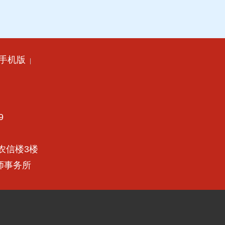
手机版
|
9
农信楼3楼
律师事务所