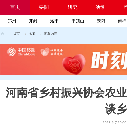
首页
要闻
研究
活动
郑州
开封
洛阳
平顶山
安阳
鹤壁
Portal
院
›
首页
›
视频
›
查看内容
乡
村
振
兴
科
技
河南省乡村振兴协会农业
网
谈乡
2023-9-7 20:06