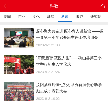
科教
要闻
产业
文化
基层
科教
陶瓷
研究院
凝心聚力共奋进 匠心育人谱新篇 ——遂
平县第一小学召开班主任工作培训会
2023-9-2 21:33
“开蒙启智·慧悦人生”——确山县第三小
学举行新生入学仪式
2023-9-2 21:24
汝阳县刘店镇七贤村举办首届爱心助学
励志成才表彰大会
2023-9-2 16:02