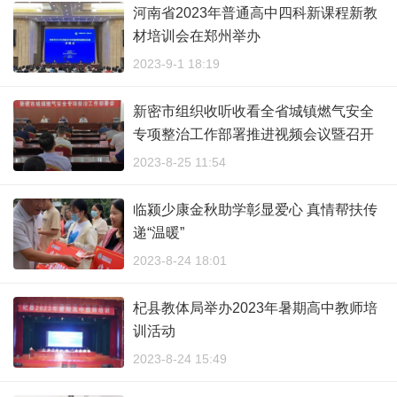
河南省2023年普通高中四科新课程新教
材培训会在郑州举办
2023-9-1 18:19
新密市组织收听收看全省城镇燃气安全
专项整治工作部署推进视频会议暨召开
市城镇燃气安全专项整治工作部署会
2023-8-25 11:54
临颍少康金秋助学彰显爱心 真情帮扶传
递“温暖”
2023-8-24 18:01
杞县教体局举办2023年暑期高中教师培
训活动
2023-8-24 15:49