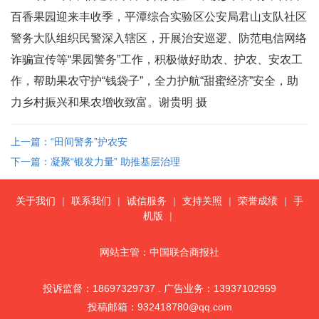
百香果园迎来丰收季，平潭综合实验区公安局君山支队社区
警务大队组织民警深入辖区，开展治安巡逻、防范电信网络
诈骗宣传等“果园警务”工作，积极做好助农、护农、安农工
作，帮助果农守护“钱袋子”，全力护航“甜蜜经济”安全，助
力乡村振兴和果农增收致富。谢贵明 摄
上一篇：“田间警务”护农安
下一篇：凝聚“银发力量” 助推基层治理
关于我们
|
联系我们
|
诚信服务
|
支持关照
|
荣誉成绩
|
手
机版
|
网站主管：中国联合商报社
投诉监督：18697329737 . 广告业务：13937102959
投稿邮箱：932418780@qq.com