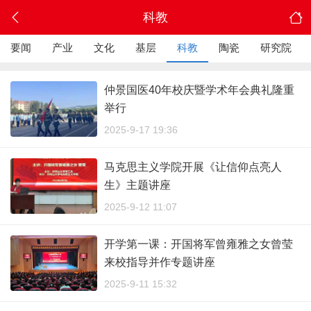
科教
要闻
产业
文化
基层
科教
陶瓷
研究院
仲景国医40年校庆暨学术年会典礼隆重
举行​
2025-9-17 19:36
马克思主义学院开展《让信仰点亮人
生》主题讲座
2025-9-12 11:07
开学第一课：开国将军曾雍雅之女曾莹
来校指导并作专题讲座
2025-9-11 15:32